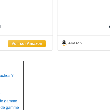
l
Amazon
ouches ?
?
 de gamme
u de gamme