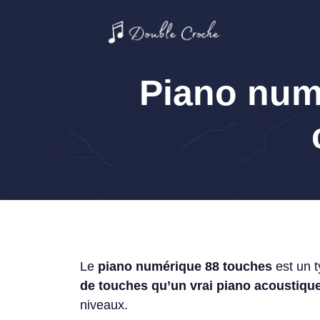
Aller
au
contenu
Piano num
Le
piano numérique 88 touches
est un t
de touches qu’un vrai piano acoustiqu
niveaux.