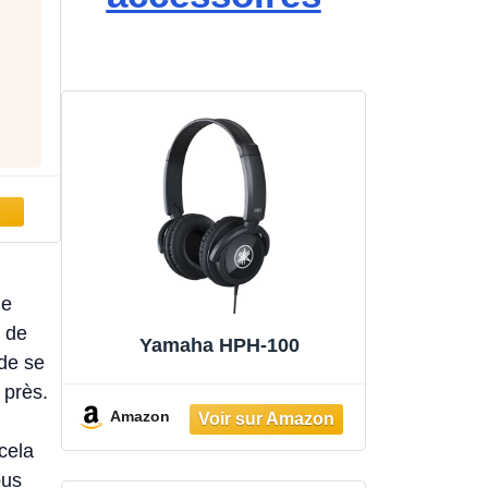
de
 de
Yamaha HPH-100
 de se
 près.
Amazon
cela
ous