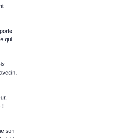
nt
porte
ce qui
ix
lavecin,
ur.
 !
me son