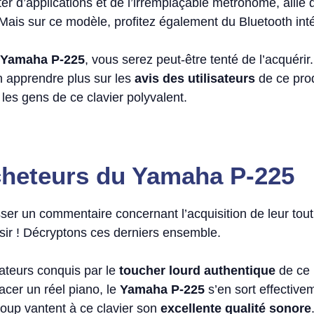
iter d’applications et de l’irremplaçable métronome, allié d
 Mais sur ce modèle, profitez également du Bluetooth int
Yamaha P-225
, vous serez peut-être tenté de l’acquérir
en apprendre plus sur les
avis des utilisateurs
de ce prod
les gens de ce clavier polyvalent.
cheteurs du Yamaha P-225
ser un commentaire concernant l’acquisition de leur tou
isir ! Décryptons ces derniers ensemble.
ateurs conquis par le
toucher lourd authentique
de ce
cer un réel piano, le
Yamaha P-225
s’en sort effective
oup vantent à ce clavier son
excellente qualité sonore