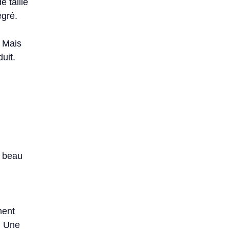
e taille
égré.
. Mais
uit.
t beau
ment
. Une