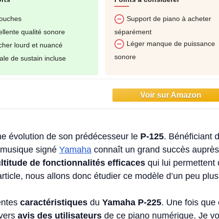
touches
Support de piano à acheter
séparément
llente qualité sonore
Léger manque de puissance
cher lourd et nuancé
sonore
le de sustain incluse
e évolution de son prédécesseur le
P-125
. Bénéficiant 
e musique signé
Yamaha
connaît un grand succès auprès
ltitude de fonctionnalités efficaces
qui lui permettent
ticle, nous allons donc étudier ce modèle d’un peu plus
rentes
caractéristiques
du
Yamaha P-225
. Une fois que 
ivers
avis des utilisateurs
de ce piano numérique. Je v