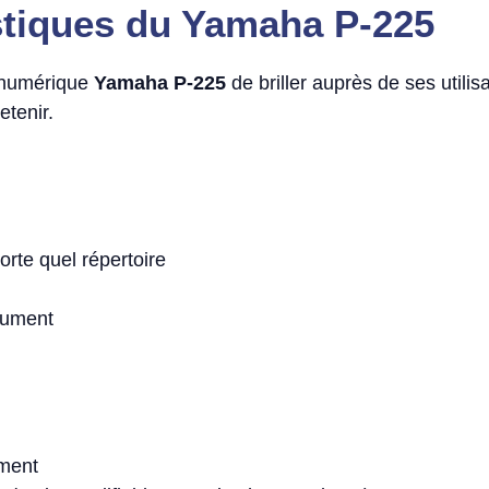
stiques du Yamaha P-225
 numérique
Yamaha P-225
de briller auprès de ses utilis
etenir.
orte quel répertoire
trument
ément