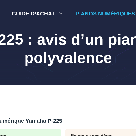
GUIDE D’ACHAT
PIANOS NUMÉRIQUES
25 : avis d’un pian
polyvalence
numérique Yamaha P-225
orts
Points à considérer