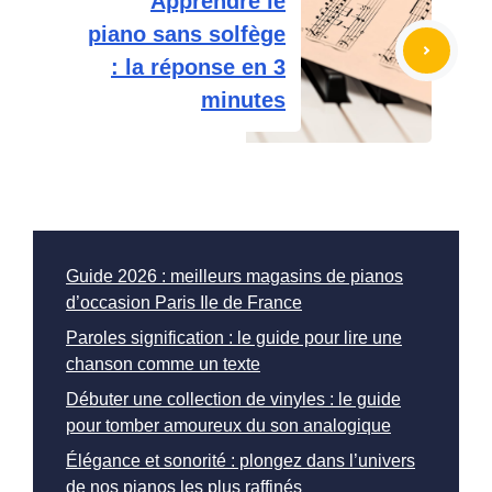
Apprendre le
piano sans solfège
: la réponse en 3
minutes
Guide 2026 : meilleurs magasins de pianos
d’occasion Paris Ile de France
Paroles signification : le guide pour lire une
chanson comme un texte
Débuter une collection de vinyles : le guide
pour tomber amoureux du son analogique
Élégance et sonorité : plongez dans l’univers
de nos pianos les plus raffinés